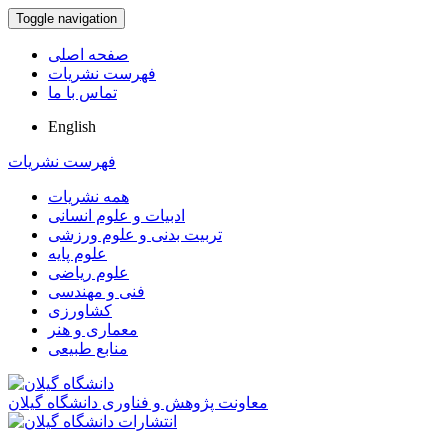
Toggle navigation
صفحه اصلی
فهرست نشریات
تماس با ما
English
فهرست نشریات
همه نشریات
ادبیات و علوم انسانی
تربیت بدنی و علوم ورزشی
علوم پایه
علوم ریاضی
فنی و مهندسی
کشاورزی
معماری و هنر
منابع طبیعی
معاونت پژوهش و فناوری دانشگاه گیلان