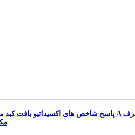
پاسخ شاخص های اکسیداتیو بافت کبد موش های صحرایی آلوده 
مکم