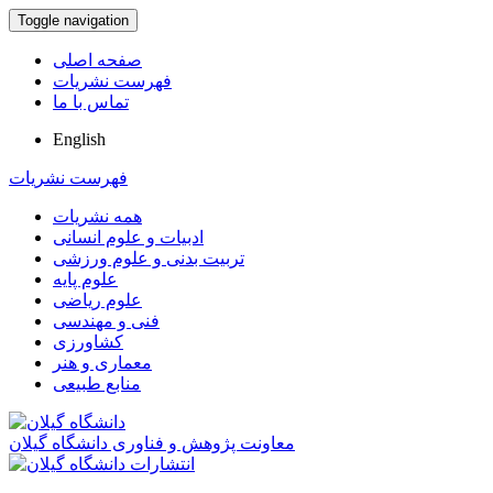
Toggle navigation
صفحه اصلی
فهرست نشریات
تماس با ما
English
فهرست نشریات
همه نشریات
ادبیات و علوم انسانی
تربیت بدنی و علوم ورزشی
علوم پایه
علوم ریاضی
فنی و مهندسی
کشاورزی
معماری و هنر
منابع طبیعی
معاونت پژوهش و فناوری دانشگاه گیلان