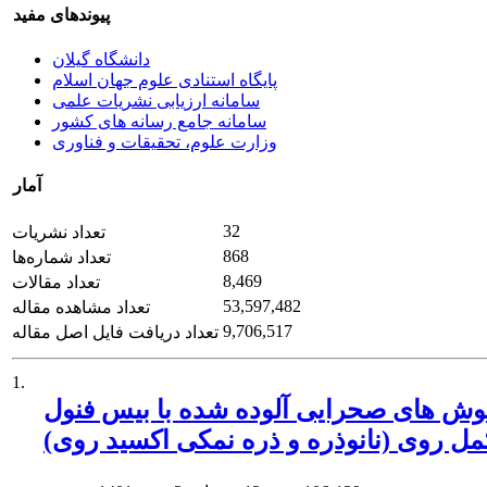
پیوندهای مفید
دانشگاه گیلان
پایگاه استنادی علوم جهان اسلام
سامانه ارزیابی نشریات علمی
سامانه جامع رسانه های کشور
وزارت علوم، تحقیقات و فناوری
آمار
32
تعداد نشریات
868
تعداد شماره‌ها
8,469
تعداد مقالات
53,597,482
تعداد مشاهده مقاله
9,706,517
تعداد دریافت فایل اصل مقاله
1.
شده با بیس فنول A به هشت هفته تمرین هوازی با و بدون مصرف
ل روی (نانوذره و ذره نمکی اکسید روی)