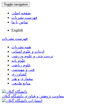
Toggle navigation
صفحه اصلی
فهرست نشریات
تماس با ما
English
فهرست نشریات
همه نشریات
ادبیات و علوم انسانی
تربیت بدنی و علوم ورزشی
علوم پایه
علوم ریاضی
فنی و مهندسی
کشاورزی
معماری و هنر
منابع طبیعی
معاونت پژوهش و فناوری دانشگاه گیلان