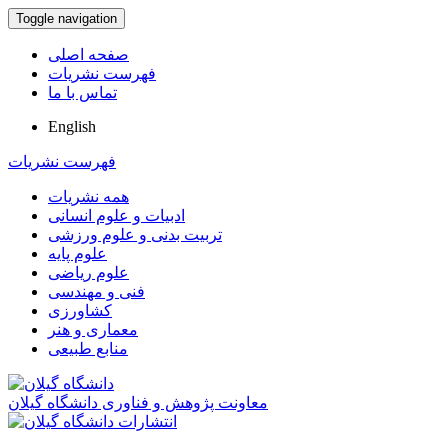
Toggle navigation
صفحه اصلی
فهرست نشریات
تماس با ما
English
فهرست نشریات
همه نشریات
ادبیات و علوم انسانی
تربیت بدنی و علوم ورزشی
علوم پایه
علوم ریاضی
فنی و مهندسی
کشاورزی
معماری و هنر
منابع طبیعی
معاونت پژوهش و فناوری دانشگاه گیلان