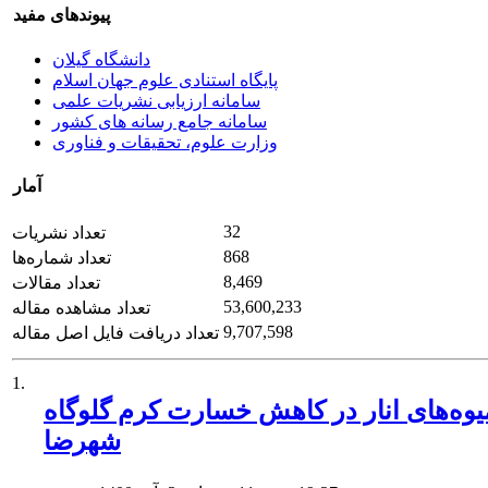
پیوندهای مفید
دانشگاه گیلان
پایگاه استنادی علوم جهان اسلام
سامانه ارزیابی نشریات علمی
سامانه جامع رسانه های کشور
وزارت علوم، تحقیقات و فناوری
آمار
32
تعداد نشریات
868
تعداد شماره‌ها
8,469
تعداد مقالات
53,600,233
تعداد مشاهده مقاله
9,707,598
تعداد دریافت فایل اصل مقاله
1.
 خسارت کرم گلوگاه Ectomyelois ceratoniae (Lep.: Pyralidae) در شهرستان
شهرضا