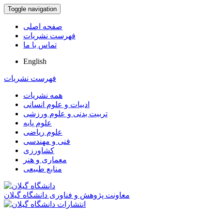
Toggle navigation
صفحه اصلی
فهرست نشریات
تماس با ما
English
فهرست نشریات
همه نشریات
ادبیات و علوم انسانی
تربیت بدنی و علوم ورزشی
علوم پایه
علوم ریاضی
فنی و مهندسی
کشاورزی
معماری و هنر
منابع طبیعی
معاونت پژوهش و فناوری دانشگاه گیلان