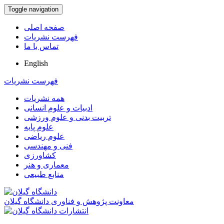
Toggle navigation
صفحه اصلی
فهرست نشریات
تماس با ما
English
فهرست نشریات
همه نشریات
ادبیات و علوم انسانی
تربیت بدنی و علوم ورزشی
علوم پایه
علوم ریاضی
فنی و مهندسی
کشاورزی
معماری و هنر
منابع طبیعی
معاونت پژوهش و فناوری دانشگاه گیلان