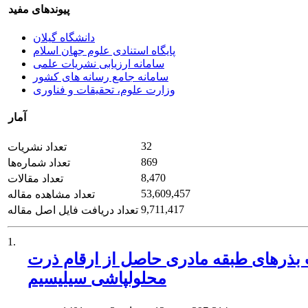
پیوندهای مفید
دانشگاه گیلان
پایگاه استنادی علوم جهان اسلام
سامانه ارزیابی نشریات علمی
سامانه جامع رسانه های کشور
وزارت علوم، تحقیقات و فناوری
آمار
32
تعداد نشریات
869
تعداد شماره‌ها
8,470
تعداد مقالات
53,609,457
تعداد مشاهده مقاله
9,711,417
تعداد دریافت فایل اصل مقاله
1.
ادری حاصل از ارقام ذرت (Zea mays L.) رشد یافته در خاک شور با تلفیق بیوچار، قارچ مایکوریزا و
محلول‏پاشی سیلیسیم