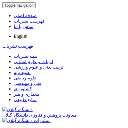
Toggle navigation
صفحه اصلی
فهرست نشریات
تماس با ما
English
فهرست نشریات
همه نشریات
ادبیات و علوم انسانی
تربیت بدنی و علوم ورزشی
علوم پایه
علوم ریاضی
فنی و مهندسی
کشاورزی
معماری و هنر
منابع طبیعی
معاونت پژوهش و فناوری دانشگاه گیلان