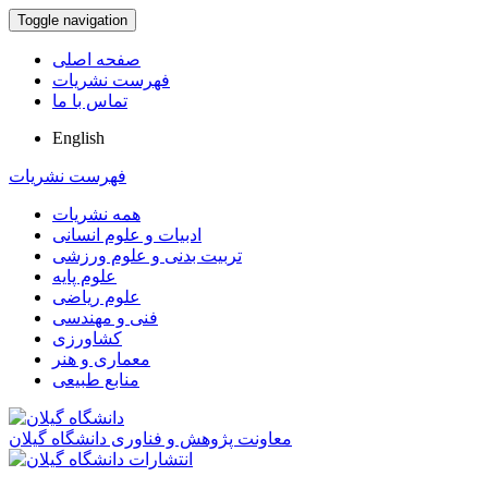
Toggle navigation
صفحه اصلی
فهرست نشریات
تماس با ما
English
فهرست نشریات
همه نشریات
ادبیات و علوم انسانی
تربیت بدنی و علوم ورزشی
علوم پایه
علوم ریاضی
فنی و مهندسی
کشاورزی
معماری و هنر
منابع طبیعی
معاونت پژوهش و فناوری دانشگاه گیلان