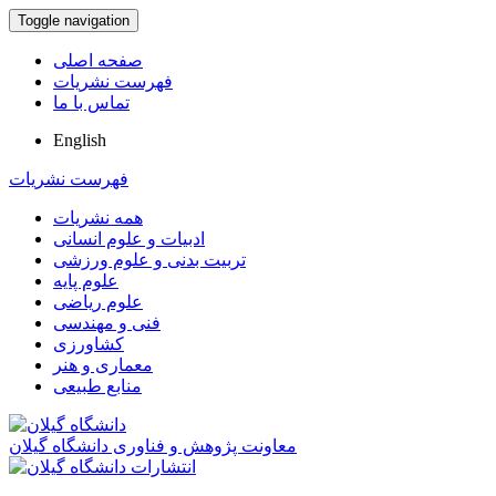
Toggle navigation
صفحه اصلی
فهرست نشریات
تماس با ما
English
فهرست نشریات
همه نشریات
ادبیات و علوم انسانی
تربیت بدنی و علوم ورزشی
علوم پایه
علوم ریاضی
فنی و مهندسی
کشاورزی
معماری و هنر
منابع طبیعی
معاونت پژوهش و فناوری دانشگاه گیلان