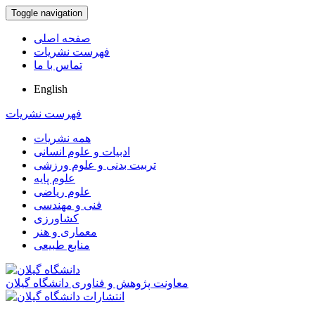
Toggle navigation
صفحه اصلی
فهرست نشریات
تماس با ما
English
فهرست نشریات
همه نشریات
ادبیات و علوم انسانی
تربیت بدنی و علوم ورزشی
علوم پایه
علوم ریاضی
فنی و مهندسی
کشاورزی
معماری و هنر
منابع طبیعی
معاونت پژوهش و فناوری دانشگاه گیلان