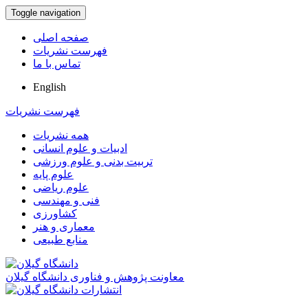
Toggle navigation
صفحه اصلی
فهرست نشریات
تماس با ما
English
فهرست نشریات
همه نشریات
ادبیات و علوم انسانی
تربیت بدنی و علوم ورزشی
علوم پایه
علوم ریاضی
فنی و مهندسی
کشاورزی
معماری و هنر
منابع طبیعی
معاونت پژوهش و فناوری دانشگاه گیلان