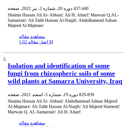
437-440
دوره 20، شماره 2، تیر 2022، صفحه
Shaima Hassan Ali Al- Abbasi؛ Ali H. Altaef؛ Marwan Q.AL-
Samarraie؛ Ali Talib Hassan Al-Naqib؛ Abdulhamead Adnan
Majeed Al-Majmaei
مشاهده مقاله
1.02 M
اصل مقاله
2.
Isolation and identification of some
fungi from rhizospheric soils of some
wild plants at Samarra University, Iraq
829-839
دوره 19، شماره 5، اسفند 2021، صفحه
Shaima Hassan Ali Al- Abbasi؛ Abdulhamead Adnan Majeed
Al-Majmaei؛ Ali Talib Hassan Al-Naqib؛ Ali Majeed Hameed؛
Marwan Q. AL-Samarraie؛ Ali H. Altaef
مشاهده مقاله