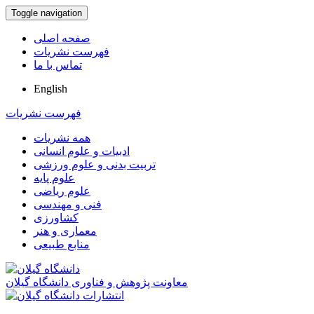
Toggle navigation
صفحه اصلی
فهرست نشریات
تماس با ما
English
فهرست نشریات
همه نشریات
ادبیات و علوم انسانی
تربیت بدنی و علوم ورزشی
علوم پایه
علوم ریاضی
فنی و مهندسی
کشاورزی
معماری و هنر
منابع طبیعی
معاونت پژوهش و فناوری دانشگاه گیلان