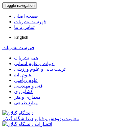
Toggle navigation
صفحه اصلی
فهرست نشریات
تماس با ما
English
فهرست نشریات
همه نشریات
ادبیات و علوم انسانی
تربیت بدنی و علوم ورزشی
علوم پایه
علوم ریاضی
فنی و مهندسی
کشاورزی
معماری و هنر
منابع طبیعی
معاونت پژوهش و فناوری دانشگاه گیلان