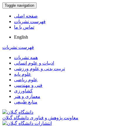
Toggle navigation
صفحه اصلی
فهرست نشریات
تماس با ما
English
فهرست نشریات
همه نشریات
ادبیات و علوم انسانی
تربیت بدنی و علوم ورزشی
علوم پایه
علوم ریاضی
فنی و مهندسی
کشاورزی
معماری و هنر
منابع طبیعی
معاونت پژوهش و فناوری دانشگاه گیلان