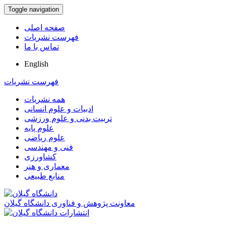
Toggle navigation
صفحه اصلی
فهرست نشریات
تماس با ما
English
فهرست نشریات
همه نشریات
ادبیات و علوم انسانی
تربیت بدنی و علوم ورزشی
علوم پایه
علوم ریاضی
فنی و مهندسی
کشاورزی
معماری و هنر
منابع طبیعی
معاونت پژوهش و فناوری دانشگاه گیلان