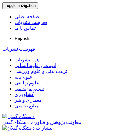
Toggle navigation
صفحه اصلی
فهرست نشریات
تماس با ما
English
فهرست نشریات
همه نشریات
ادبیات و علوم انسانی
تربیت بدنی و علوم ورزشی
علوم پایه
علوم ریاضی
فنی و مهندسی
کشاورزی
معماری و هنر
منابع طبیعی
معاونت پژوهش و فناوری دانشگاه گیلان