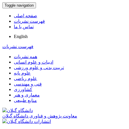
Toggle navigation
صفحه اصلی
فهرست نشریات
تماس با ما
English
فهرست نشریات
همه نشریات
ادبیات و علوم انسانی
تربیت بدنی و علوم ورزشی
علوم پایه
علوم ریاضی
فنی و مهندسی
کشاورزی
معماری و هنر
منابع طبیعی
معاونت پژوهش و فناوری دانشگاه گیلان