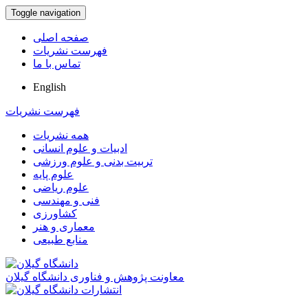
Toggle navigation
صفحه اصلی
فهرست نشریات
تماس با ما
English
فهرست نشریات
همه نشریات
ادبیات و علوم انسانی
تربیت بدنی و علوم ورزشی
علوم پایه
علوم ریاضی
فنی و مهندسی
کشاورزی
معماری و هنر
منابع طبیعی
معاونت پژوهش و فناوری دانشگاه گیلان