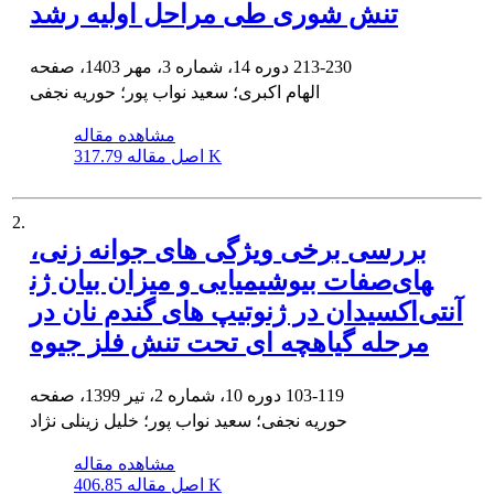
تنش شوری طی مراحل اولیه رشد
213-230
دوره 14، شماره 3، مهر 1403، صفحه
الهام اکبری؛ سعید نواب پور؛ حوریه نجفی
مشاهده مقاله
317.79 K
اصل مقاله
2.
بررسی برخی ویژگی های جوانه زنی،
صفات بیوشیمیایی و میزان بیان ژن‎های
آنتی‌اکسیدان در ژنوتیپ های گندم نان در
مرحله گیاهچه ای تحت تنش فلز جیوه
103-119
دوره 10، شماره 2، تیر 1399، صفحه
حوریه نجفی؛ سعید نواب پور؛ خلیل زینلی نژاد
مشاهده مقاله
406.85 K
اصل مقاله