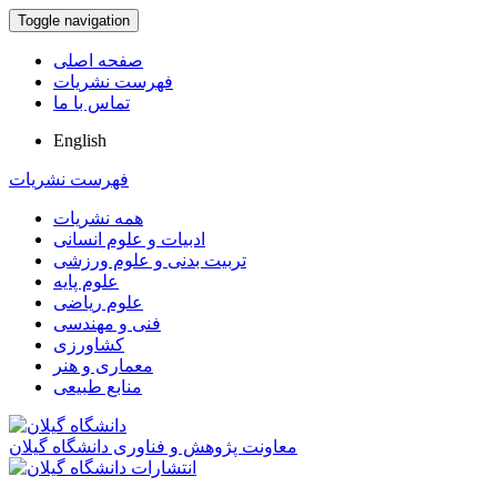
Toggle navigation
صفحه اصلی
فهرست نشریات
تماس با ما
English
فهرست نشریات
همه نشریات
ادبیات و علوم انسانی
تربیت بدنی و علوم ورزشی
علوم پایه
علوم ریاضی
فنی و مهندسی
کشاورزی
معماری و هنر
منابع طبیعی
معاونت پژوهش و فناوری دانشگاه گیلان