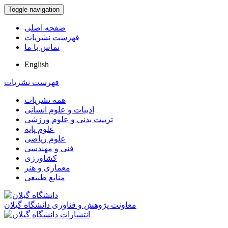
Toggle navigation
صفحه اصلی
فهرست نشریات
تماس با ما
English
فهرست نشریات
همه نشریات
ادبیات و علوم انسانی
تربیت بدنی و علوم ورزشی
علوم پایه
علوم ریاضی
فنی و مهندسی
کشاورزی
معماری و هنر
منابع طبیعی
معاونت پژوهش و فناوری دانشگاه گیلان