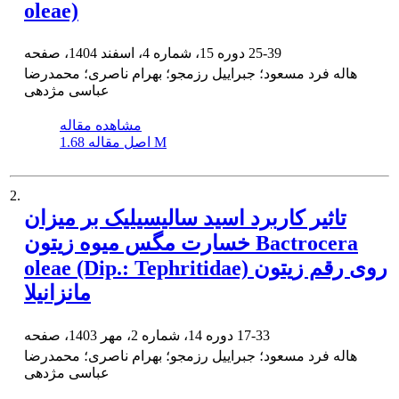
oleae)
25-39
دوره 15، شماره 4، اسفند 1404، صفحه
هاله فرد مسعود؛ جبراییل رزمجو؛ بهرام ناصری؛ محمدرضا
عباسی مژدهی
مشاهده مقاله
1.68 M
اصل مقاله
2.
تاثیر کاربرد اسید سالیسیلیک بر میزان
خسارت مگس میوه زیتون Bactrocera
oleae (Dip.: Tephritidae) روی رقم زیتون
مانزانیلا
17-33
دوره 14، شماره 2، مهر 1403، صفحه
هاله فرد مسعود؛ جبراییل رزمجو؛ بهرام ناصری؛ محمدرضا
عباسی مژدهی