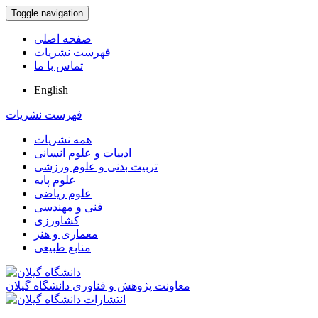
Toggle navigation
صفحه اصلی
فهرست نشریات
تماس با ما
English
فهرست نشریات
همه نشریات
ادبیات و علوم انسانی
تربیت بدنی و علوم ورزشی
علوم پایه
علوم ریاضی
فنی و مهندسی
کشاورزی
معماری و هنر
منابع طبیعی
معاونت پژوهش و فناوری دانشگاه گیلان