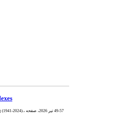
lexes
49-57
دوره 14، Special Issue- Dedicated to the memory of Jürgen Herzog (1941-2024).، تیر 2026، صفحه