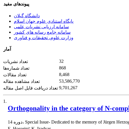
پیوندهای مفید
دانشگاه گیلان
پایگاه استنادی علوم جهان اسلام
سامانه ارزیابی نشریات علمی
سامانه جامع رسانه های کشور
وزارت علوم، تحقیقات و فناوری
آمار
32
تعداد نشریات
868
تعداد شماره‌ها
8,468
تعداد مقالات
53,586,770
تعداد مشاهده مقاله
9,701,267
تعداد دریافت فایل اصل مقاله
1.
Orthogonality in the category of N-comp
E. Hosseini؛ K. Izadyar