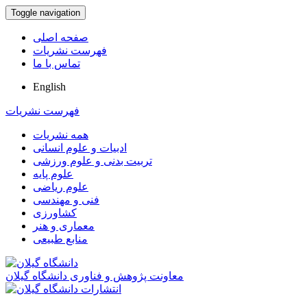
Toggle navigation
صفحه اصلی
فهرست نشریات
تماس با ما
English
فهرست نشریات
همه نشریات
ادبیات و علوم انسانی
تربیت بدنی و علوم ورزشی
علوم پایه
علوم ریاضی
فنی و مهندسی
کشاورزی
معماری و هنر
منابع طبیعی
معاونت پژوهش و فناوری دانشگاه گیلان