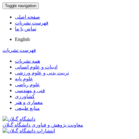
Toggle navigation
صفحه اصلی
فهرست نشریات
تماس با ما
English
فهرست نشریات
همه نشریات
ادبیات و علوم انسانی
تربیت بدنی و علوم ورزشی
علوم پایه
علوم ریاضی
فنی و مهندسی
کشاورزی
معماری و هنر
منابع طبیعی
معاونت پژوهش و فناوری دانشگاه گیلان