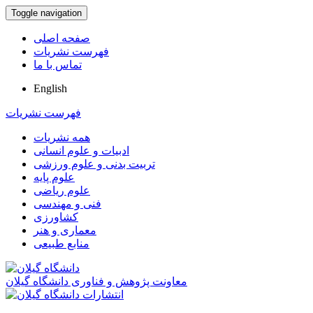
Toggle navigation
صفحه اصلی
فهرست نشریات
تماس با ما
English
فهرست نشریات
همه نشریات
ادبیات و علوم انسانی
تربیت بدنی و علوم ورزشی
علوم پایه
علوم ریاضی
فنی و مهندسی
کشاورزی
معماری و هنر
منابع طبیعی
معاونت پژوهش و فناوری دانشگاه گیلان