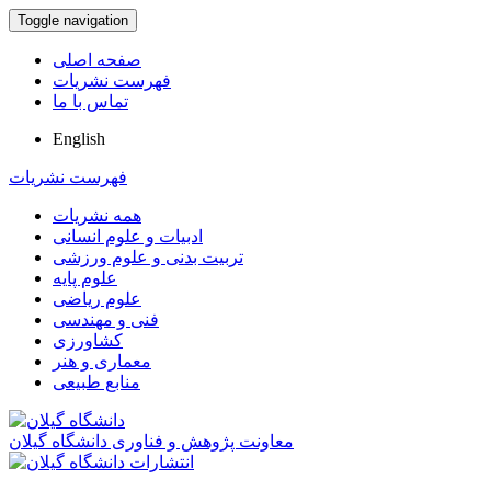
Toggle navigation
صفحه اصلی
فهرست نشریات
تماس با ما
English
فهرست نشریات
همه نشریات
ادبیات و علوم انسانی
تربیت بدنی و علوم ورزشی
علوم پایه
علوم ریاضی
فنی و مهندسی
کشاورزی
معماری و هنر
منابع طبیعی
معاونت پژوهش و فناوری دانشگاه گیلان