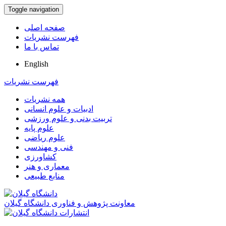
Toggle navigation
صفحه اصلی
فهرست نشریات
تماس با ما
English
فهرست نشریات
همه نشریات
ادبیات و علوم انسانی
تربیت بدنی و علوم ورزشی
علوم پایه
علوم ریاضی
فنی و مهندسی
کشاورزی
معماری و هنر
منابع طبیعی
معاونت پژوهش و فناوری دانشگاه گیلان