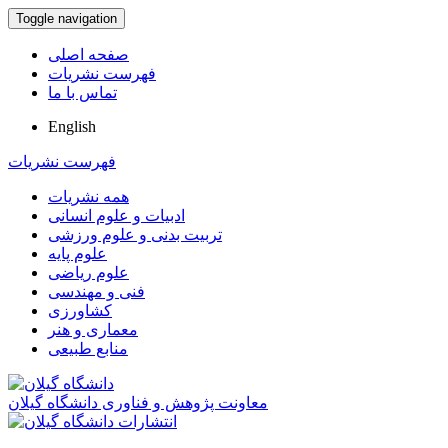
Toggle navigation
صفحه اصلی
فهرست نشریات
تماس با ما
English
فهرست نشریات
همه نشریات
ادبیات و علوم انسانی
تربیت بدنی و علوم ورزشی
علوم پایه
علوم ریاضی
فنی و مهندسی
کشاورزی
معماری و هنر
منابع طبیعی
معاونت پژوهش و فناوری دانشگاه گیلان