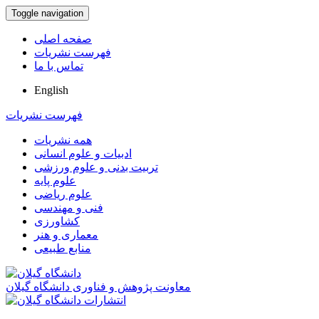
Toggle navigation
صفحه اصلی
فهرست نشریات
تماس با ما
English
فهرست نشریات
همه نشریات
ادبیات و علوم انسانی
تربیت بدنی و علوم ورزشی
علوم پایه
علوم ریاضی
فنی و مهندسی
کشاورزی
معماری و هنر
منابع طبیعی
معاونت پژوهش و فناوری دانشگاه گیلان