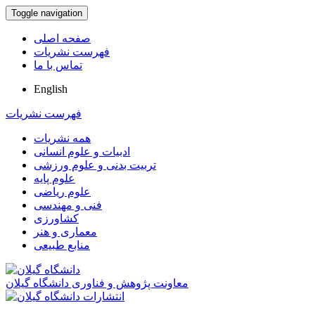
Toggle navigation
صفحه اصلی
فهرست نشریات
تماس با ما
English
فهرست نشریات
همه نشریات
ادبیات و علوم انسانی
تربیت بدنی و علوم ورزشی
علوم پایه
علوم ریاضی
فنی و مهندسی
کشاورزی
معماری و هنر
منابع طبیعی
معاونت پژوهش و فناوری دانشگاه گیلان