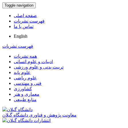
Toggle navigation
صفحه اصلی
فهرست نشریات
تماس با ما
English
فهرست نشریات
همه نشریات
ادبیات و علوم انسانی
تربیت بدنی و علوم ورزشی
علوم پایه
علوم ریاضی
فنی و مهندسی
کشاورزی
معماری و هنر
منابع طبیعی
معاونت پژوهش و فناوری دانشگاه گیلان