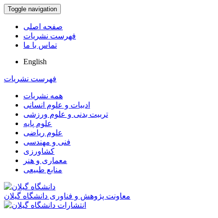
Toggle navigation
صفحه اصلی
فهرست نشریات
تماس با ما
English
فهرست نشریات
همه نشریات
ادبیات و علوم انسانی
تربیت بدنی و علوم ورزشی
علوم پایه
علوم ریاضی
فنی و مهندسی
کشاورزی
معماری و هنر
منابع طبیعی
معاونت پژوهش و فناوری دانشگاه گیلان