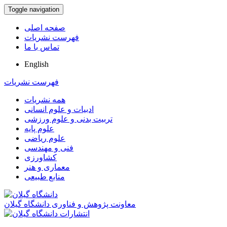
Toggle navigation
صفحه اصلی
فهرست نشریات
تماس با ما
English
فهرست نشریات
همه نشریات
ادبیات و علوم انسانی
تربیت بدنی و علوم ورزشی
علوم پایه
علوم ریاضی
فنی و مهندسی
کشاورزی
معماری و هنر
منابع طبیعی
معاونت پژوهش و فناوری دانشگاه گیلان