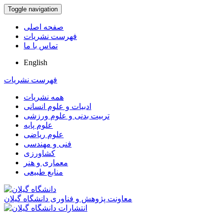
Toggle navigation
صفحه اصلی
فهرست نشریات
تماس با ما
English
فهرست نشریات
همه نشریات
ادبیات و علوم انسانی
تربیت بدنی و علوم ورزشی
علوم پایه
علوم ریاضی
فنی و مهندسی
کشاورزی
معماری و هنر
منابع طبیعی
معاونت پژوهش و فناوری دانشگاه گیلان