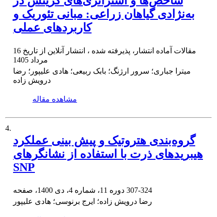
شاخص‌ها و استراتژی‌های گزینش در
به‌نژادی گیاهان زراعی: مبانی تئوریک و
کاربردهای عملی
مقالات آماده انتشار، پذیرفته شده ، انتشار آنلاین از تاریخ
16
مرداد 1405
میترا جباری؛ سرور ارژنگ؛ بابک ربیعی؛ هادی علیپور؛ رضا
درویش زاده
مشاهده مقاله
4.
گروه‌بندی هتروتیک و پیش بینی عملکرد
هیبریدهای ذرت با استفاده از نشانگرهای
SNP
307-324
دوره 11، شماره 4، دی 1400، صفحه
رضا درویش زاده؛ ایرج برنوسی؛ هادی علیپور