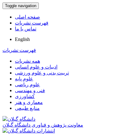
Toggle navigation
صفحه اصلی
فهرست نشریات
تماس با ما
English
فهرست نشریات
همه نشریات
ادبیات و علوم انسانی
تربیت بدنی و علوم ورزشی
علوم پایه
علوم ریاضی
فنی و مهندسی
کشاورزی
معماری و هنر
منابع طبیعی
معاونت پژوهش و فناوری دانشگاه گیلان