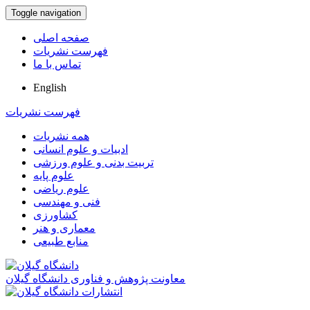
Toggle navigation
صفحه اصلی
فهرست نشریات
تماس با ما
English
فهرست نشریات
همه نشریات
ادبیات و علوم انسانی
تربیت بدنی و علوم ورزشی
علوم پایه
علوم ریاضی
فنی و مهندسی
کشاورزی
معماری و هنر
منابع طبیعی
معاونت پژوهش و فناوری دانشگاه گیلان