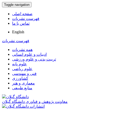
Toggle navigation
صفحه اصلی
فهرست نشریات
تماس با ما
English
فهرست نشریات
همه نشریات
ادبیات و علوم انسانی
تربیت بدنی و علوم ورزشی
علوم پایه
علوم ریاضی
فنی و مهندسی
کشاورزی
معماری و هنر
منابع طبیعی
معاونت پژوهش و فناوری دانشگاه گیلان