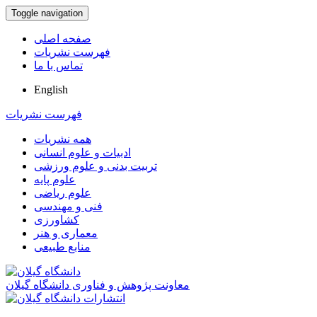
Toggle navigation
صفحه اصلی
فهرست نشریات
تماس با ما
English
فهرست نشریات
همه نشریات
ادبیات و علوم انسانی
تربیت بدنی و علوم ورزشی
علوم پایه
علوم ریاضی
فنی و مهندسی
کشاورزی
معماری و هنر
منابع طبیعی
معاونت پژوهش و فناوری دانشگاه گیلان