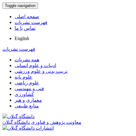
Toggle navigation
صفحه اصلی
فهرست نشریات
تماس با ما
English
فهرست نشریات
همه نشریات
ادبیات و علوم انسانی
تربیت بدنی و علوم ورزشی
علوم پایه
علوم ریاضی
فنی و مهندسی
کشاورزی
معماری و هنر
منابع طبیعی
معاونت پژوهش و فناوری دانشگاه گیلان