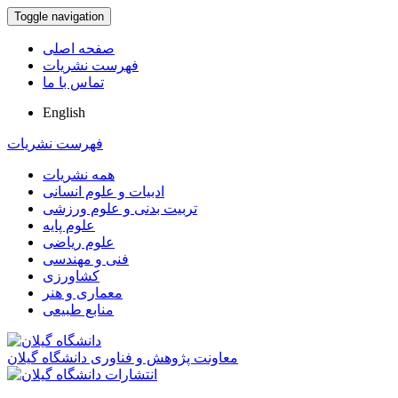
Toggle navigation
صفحه اصلی
فهرست نشریات
تماس با ما
English
فهرست نشریات
همه نشریات
ادبیات و علوم انسانی
تربیت بدنی و علوم ورزشی
علوم پایه
علوم ریاضی
فنی و مهندسی
کشاورزی
معماری و هنر
منابع طبیعی
معاونت پژوهش و فناوری دانشگاه گیلان