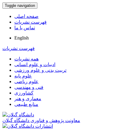
Toggle navigation
صفحه اصلی
فهرست نشریات
تماس با ما
English
فهرست نشریات
همه نشریات
ادبیات و علوم انسانی
تربیت بدنی و علوم ورزشی
علوم پایه
علوم ریاضی
فنی و مهندسی
کشاورزی
معماری و هنر
منابع طبیعی
معاونت پژوهش و فناوری دانشگاه گیلان