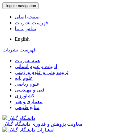
Toggle navigation
صفحه اصلی
فهرست نشریات
تماس با ما
English
فهرست نشریات
همه نشریات
ادبیات و علوم انسانی
تربیت بدنی و علوم ورزشی
علوم پایه
علوم ریاضی
فنی و مهندسی
کشاورزی
معماری و هنر
منابع طبیعی
معاونت پژوهش و فناوری دانشگاه گیلان