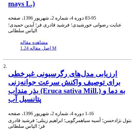
mays L.)
83-95
دوره 4، شماره 2، شهریور 1396، صفحه
عنایت رضوانی خورشیدی؛ فرشید قادری فر؛ آیدین حمیدی؛
الیاس سلطانی
مشاهده مقاله
1.24 M
اصل مقاله
2.
ارزیابی مدل‌های رگرسیونی غیر‌خطی
برای توصیف واکنش سرعت جوانه‌زنی
بذر منداب (Eruca sativa Mill.) به دما و
پتانسیل آب
1-16
دوره 4، شماره 2، شهریور 1396، صفحه
بتول نژادحسن؛ آسیه سیاهمرگویی؛ ابراهیم زینلی؛ فرشید قادری
فر؛ الیاس سلطانی