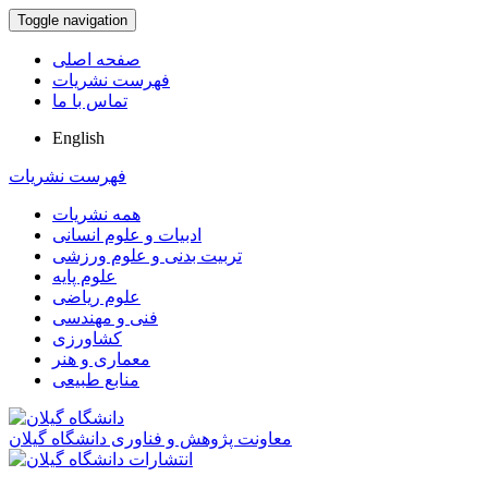
Toggle navigation
صفحه اصلی
فهرست نشریات
تماس با ما
English
فهرست نشریات
همه نشریات
ادبیات و علوم انسانی
تربیت بدنی و علوم ورزشی
علوم پایه
علوم ریاضی
فنی و مهندسی
کشاورزی
معماری و هنر
منابع طبیعی
معاونت پژوهش و فناوری دانشگاه گیلان