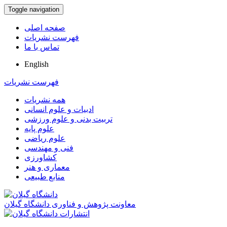
Toggle navigation
صفحه اصلی
فهرست نشریات
تماس با ما
English
فهرست نشریات
همه نشریات
ادبیات و علوم انسانی
تربیت بدنی و علوم ورزشی
علوم پایه
علوم ریاضی
فنی و مهندسی
کشاورزی
معماری و هنر
منابع طبیعی
معاونت پژوهش و فناوری دانشگاه گیلان