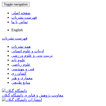
Toggle navigation
صفحه اصلی
فهرست نشریات
تماس با ما
English
فهرست نشریات
همه نشریات
ادبیات و علوم انسانی
تربیت بدنی و علوم ورزشی
علوم پایه
علوم ریاضی
فنی و مهندسی
کشاورزی
معماری و هنر
منابع طبیعی
معاونت پژوهش و فناوری دانشگاه گیلان