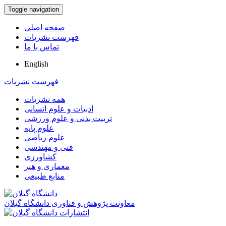
Toggle navigation
صفحه اصلی
فهرست نشریات
تماس با ما
English
فهرست نشریات
همه نشریات
ادبیات و علوم انسانی
تربیت بدنی و علوم ورزشی
علوم پایه
علوم ریاضی
فنی و مهندسی
کشاورزی
معماری و هنر
منابع طبیعی
معاونت پژوهش و فناوری دانشگاه گیلان