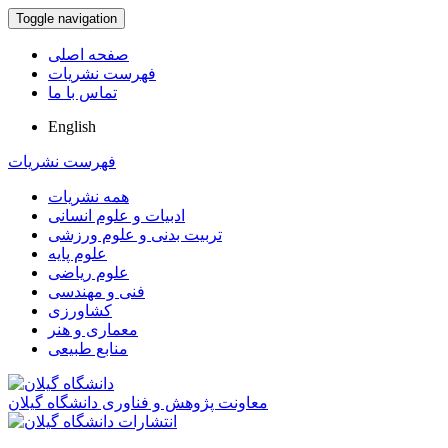
Toggle navigation
صفحه اصلی
فهرست نشریات
تماس با ما
English
فهرست نشریات
همه نشریات
ادبیات و علوم انسانی
تربیت بدنی و علوم ورزشی
علوم پایه
علوم ریاضی
فنی و مهندسی
کشاورزی
معماری و هنر
منابع طبیعی
معاونت پژوهش و فناوری دانشگاه گیلان