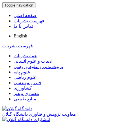
Toggle navigation
صفحه اصلی
فهرست نشریات
تماس با ما
English
فهرست نشریات
همه نشریات
ادبیات و علوم انسانی
تربیت بدنی و علوم ورزشی
علوم پایه
علوم ریاضی
فنی و مهندسی
کشاورزی
معماری و هنر
منابع طبیعی
معاونت پژوهش و فناوری دانشگاه گیلان