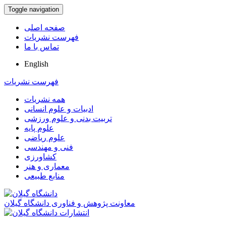
Toggle navigation
صفحه اصلی
فهرست نشریات
تماس با ما
English
فهرست نشریات
همه نشریات
ادبیات و علوم انسانی
تربیت بدنی و علوم ورزشی
علوم پایه
علوم ریاضی
فنی و مهندسی
کشاورزی
معماری و هنر
منابع طبیعی
معاونت پژوهش و فناوری دانشگاه گیلان