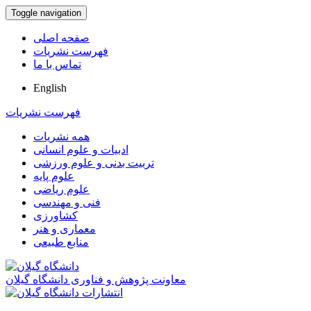
Toggle navigation
صفحه اصلی
فهرست نشریات
تماس با ما
English
فهرست نشریات
همه نشریات
ادبیات و علوم انسانی
تربیت بدنی و علوم ورزشی
علوم پایه
علوم ریاضی
فنی و مهندسی
کشاورزی
معماری و هنر
منابع طبیعی
معاونت پژوهش و فناوری دانشگاه گیلان