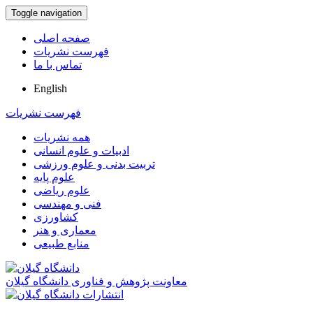
Toggle navigation
صفحه اصلی
فهرست نشریات
تماس با ما
English
فهرست نشریات
همه نشریات
ادبیات و علوم انسانی
تربیت بدنی و علوم ورزشی
علوم پایه
علوم ریاضی
فنی و مهندسی
کشاورزی
معماری و هنر
منابع طبیعی
معاونت پژوهش و فناوری دانشگاه گیلان